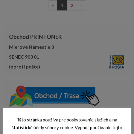
1
2
Obchod PRINTONER
Mierové Námestie 3
SENEC 903 01
(oproti pošte)
Táto stránka používa pre poskytovanie služieb a na
OBED. PRESTAVKA 12-13:00
štatistické účely súbory cookie. Vypnúť používanie tejto