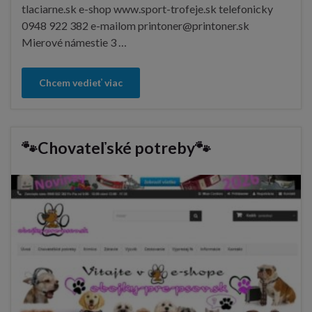
tlaciarne.sk e-shop www.sport-trofeje.sk telefonicky
0948 922 382 e-mailom printoner@printoner.sk
Mierové námestie 3 …
Chcem vedieť viac
🐾Chovateľské potreby🐾