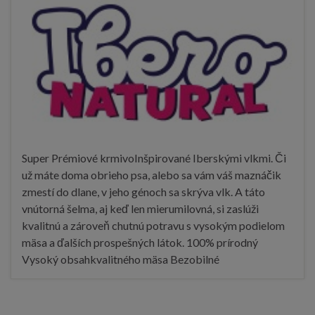
Super Prémiové krmivoInšpirované Iberskými vlkmi. Či
už máte doma obrieho psa, alebo sa vám váš maznáčik
zmestí do dlane, v jeho génoch sa skrýva vlk. A táto
vnútorná šelma, aj keď len mierumilovná, si zaslúži
kvalitnú a zároveň chutnú potravu s vysokým podielom
mäsa a ďalších prospešných látok. 100% prírodný
Vysoký obsahkvalitného mäsa Bezobilné