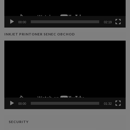
00:00
02:19
INKJET PRINTONER SENEC OBCHOD
Video
prehrávač
00:00
01:32
SECURITY