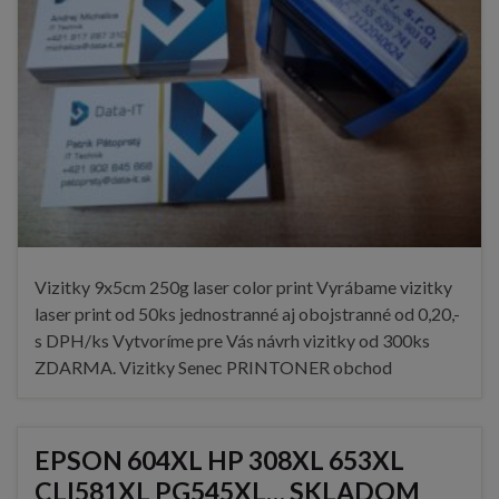
Vizitky 9x5cm 250g laser color print Vyrábame vizitky
laser print od 50ks jednostranné aj obojstranné od 0,20,-
s DPH/ks Vytvoríme pre Vás návrh vizitky od 300ks
ZDARMA. Vizitky Senec PRINTONER obchod
EPSON 604XL HP 308XL 653XL
CLI581XL PG545XL… SKLADOM