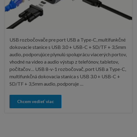
USB rozbočovače pre port USB a Type-C, multifunkčné
dokovacie stanice s USB 3.0 + USB-C + SD/TF + 3,5mm
audio, podporujúce plynulú spoluprácu viacerých portov,
vhodné na video a audio výstup z telefónov, tabletov,
počítačov… USB 8-v-1 rozbočovač, port USB a Type-C,
multifunkčná dokovacia stanica s USB 3.0 + USB-C +
SD/TF + 3,5mm audio, podporuje …
Chcem vedieť viac