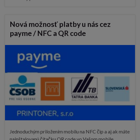
Nová možnosť platby u nás cez
payme / NFC a QR code
Jednoduchým priložením mobilu na NFC čip a aj ak máte
nainštalovanú čítačku QR code vo Vašom mobile