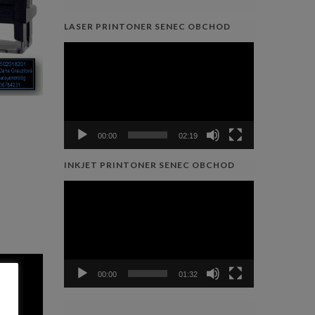
LASER PRINTONER SENEC OBCHOD
Video
prehrávač
00:00
02:19
INKJET PRINTONER SENEC OBCHOD
Video
prehrávač
00:00
01:32