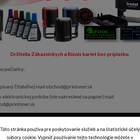
Držitelia Zákazníckych a Biznis kariet bez príplatku.
u pečiatky:
(písaný čitateľne) mail obchod@printoner.sk
v elektronickej podobe (nie nakreslené na papier) mail
od@printoner.sk
Táto stránka používa pre poskytovanie služieb a na štatistické účely
súbory cookie. Vypnúť používanie tejto technológie môžete v