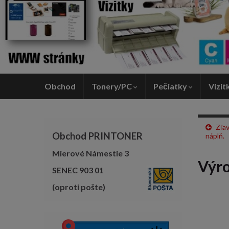
Obchod
Tonery/PC
Pečiatky
Vizit
Zľav
Obchod PRINTONER
náplň.
Mierové Námestie 3
Výro
SENEC 903 01
(oproti pošte)