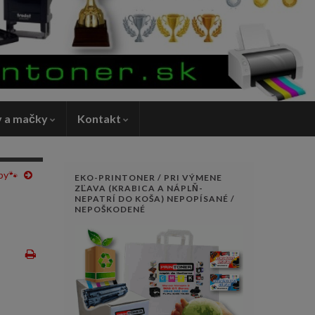
v a mačky
Kontakt
by🐾
EKO-PRINTONER / PRI VÝMENE
ZĽAVA (KRABICA A NÁPLŇ-
NEPATRÍ DO KOŠA) NEPOPÍSANÉ /
NEPOŠKODENÉ