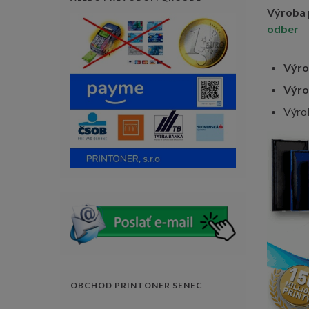
Výroba 
odber
Výro
Výro
Výrob
OBCHOD PRINTONER SENEC