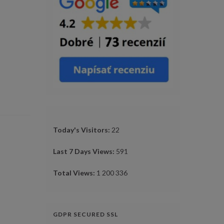
Today's Visitors:
22
Last 7 Days Views:
591
Total Views:
1 200 336
GDPR SECURED SSL