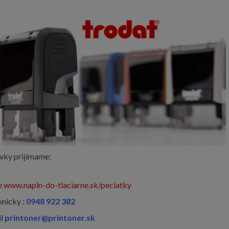
vky prijímame:
e
www.napln-do-tlaciarne.sk/peciatky
onicky :
0948 922 382
il
printoner@printoner.sk