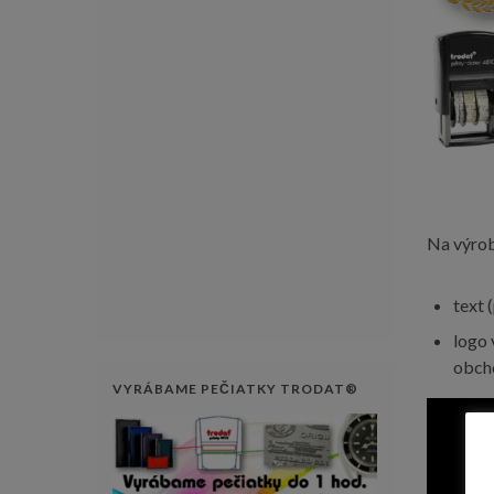
Na výrob
text 
logo 
obch
VYRÁBAME PEČIATKY TRODAT®