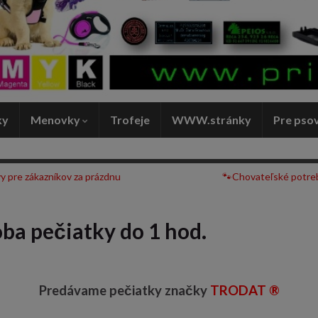
ky
Menovky
Trofeje
WWW.stránky
Pre pso
y pre zákazníkov za prázdnu
🐾Chovateľské potre
ba pečiatky do 1 hod.
Predávame pečiatky značky
TRODAT ®