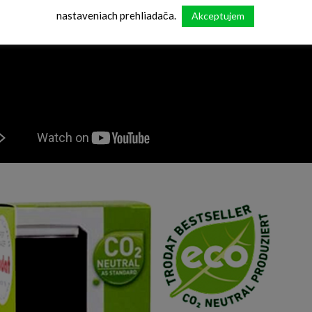
nastaveniach prehliadača.
Akceptujem